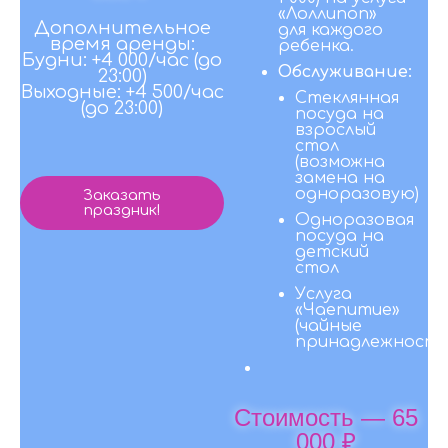
«Лоллипоп»
Дополнительное
для каждого
время аренды:
ребенка.
Будни: +4 000/час (до
Обслуживание:
23:00)
Выходные: +4 500/час
Стеклянная
(до 23:00)
посуда на
взрослый
стол
(возможна
замена на
одноразовую)
Заказать
праздник!
Одноразовая
посуда на
детский
стол
Услуга
«Чаепитие»
(чайные
принадлежности
Стоимость — 65
000 ₽