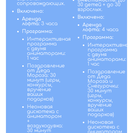
Вместимость:
До
сопровождающих.
30 детей + до 30
взрослых.
Включено:
Включено:
Аренда
лофта:
3 часа
Аренда
лофта:
4 часа
Программа:
Программа:
Интерактивная
программа
Интерактивная
с двумя
программа
аниматорами:
с двумя
1 час
аниматорами:
1 час
Поздравление
от Деда
Поздравление
Мороза: 30
от Деда
минут (игры,
Мороза и
конкурсы,
Снегурочки:
вручение
30 минут
ваших
(игры,
подарков)
конкурсы,
вручение
Неоновая
ваших
дискотека с
подарков)
аниматором
+
Неоновая
воздуходувка:
дискотека с
30 минут
аниматором