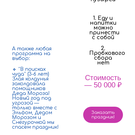
праздничной
растяжкой
1. Еду и
Мастер-
напитки
класс
можно
“Новогодняя
принести
шкатулка”
с собой
(30 минут)
2.
А также любая
Пробкового
программа на
сбора
выбор:
нет
🔹 “В поисках
чуда” (3-6 лет)
Стоимость
Злая колдунья
— 50 000 ₽
заколдовала
помощников
Деда Мороза!
Новый год под
угрозой —
только вместе с
Эльфом, Дедом
Заказать
праздник!
Морозом и
Снегурочкой мы
спасем праздник!