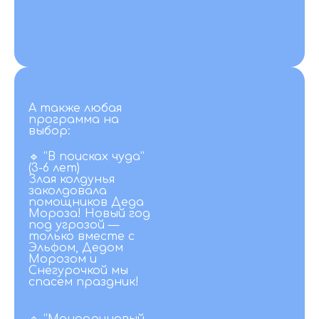
Мастер-
класс
“Новогодняя
шкатулка” (30
минут)
А также любая
программа на
выбор:
🔹 “В поисках чуда”
(3-6 лет)
Злая колдунья
заколдовала
помощников Деда
Мороза! Новый год
под угрозой —
только вместе с
Эльфом, Дедом
Морозом и
Снегурочкой мы
спасем праздник!