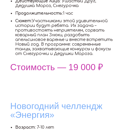
Действующие лица:
Ушастый Друг,
Дедушка Мороз, Снегурочка
Продолжительность:
1 час
Сюжет:
Участниками этой удивительной
истории будут ребята. Их задача –
противостоять неприятелям, сорвать
коварный план Злюки, раздобыть
апельсиновое варенье и вместе встретить
Новый год. В программе: современные
танцы, захватывающие конкурсы и фокусы
от Снегурочки и Дедушки Мороза.
Стоимость — 19 000 ₽
Новогодний челлендж
«Энергия»
Возраст:
7-10 лет