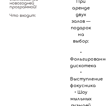
При
новогодней
программой!
аренде
двух
Что входит:
5 часов
залов —
аренды
зала
подарок
Встреча гостей
на
со снежными
выбор:
предсказаниями
для каждого
ребенка (30
•
минут)
Фольгированн
Сервировка:
детский
дискотека
стол -
одноразовая
•
посуда,
Выступление
взрослый -
стеклянная
фокусника
Фотозона в
• Шоу
белоснежном
стиле с
мыльных
аркой,
пузырей
дождиком и