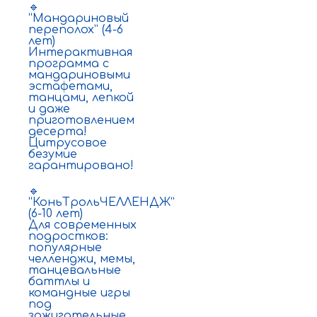
🔹
“Мандариновый
переполох” (4-6
лет)
Интерактивная
программа с
мандариновыми
эстафетами,
танцами, лепкой
и даже
приготовлением
десерта!
Цитрусовое
безумие
гарантировано!
🔹
“КоньТрольЧЕЛЛЕНДЖ”
(6-10 лет)
Для современных
подростков:
популярные
челленджи, мемы,
танцевальные
баттлы и
командные игры
под
зажигательные