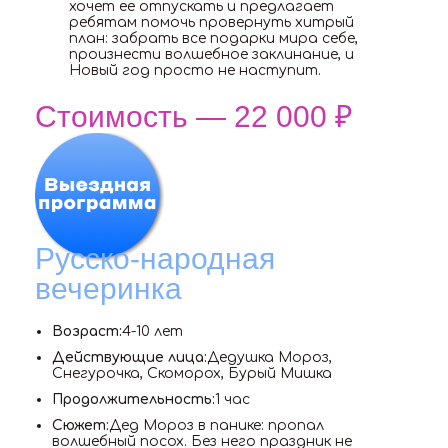
хочет ее отпускать и предлагает
ребятам помочь провернуть хитрый
план: забрать все подарки мира себе,
произнести волшебное заклинание, и
Новый год просто не наступит.
Стоимость — 22 000 ₽
Русско-народная
вечеринка
Возраст:
4-10 лет
Действующие лица:
Дедушка Мороз,
Снегурочка, Скоморох, Бурый Мишка
Продолжительность:
1 час
Сюжет:
Дед Мороз в панике: пропал
волшебный посох. Без него праздник не