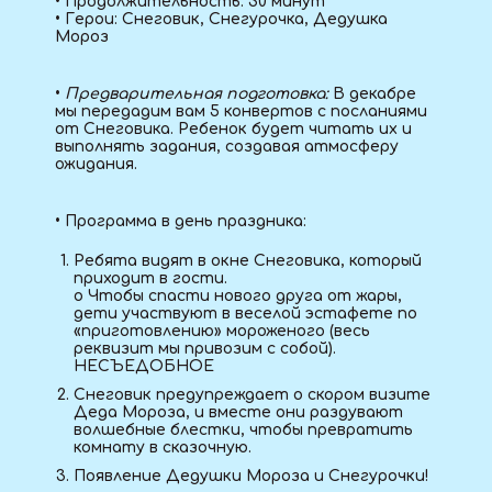
• Продолжительность: 30 минут
• Герои: Снеговик, Снегурочка, Дедушка
Мороз
•
Предварительная подготовка:
В декабре
мы передадим вам 5 конвертов с посланиями
от Снеговика. Ребенок будет читать их и
выполнять задания, создавая атмосферу
ожидания.
• Программа в день праздника:
Ребята видят в окне Снеговика, который
приходит в гости.
o Чтобы спасти нового друга от жары,
дети участвуют в веселой эстафете по
«приготовлению» мороженого (весь
реквизит мы привозим с собой).
НЕСЪЕДОБНОЕ
Снеговик предупреждает о скором визите
Деда Мороза, и вместе они раздувают
волшебные блестки, чтобы превратить
комнату в сказочную.
Появление Дедушки Мороза и Снегурочки!