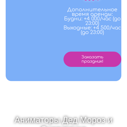
Дополнительное
время аренды:
Будни: +4 000/час (до
23:00)
Выходные: +4 500/час
(до 23:00)
Заказать
праздник!
Аниматоры Дед Мороз и