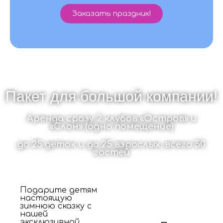
Заказать праздник!
Пакет для большой компании!
Аренда сразу 2 клубов «Остров» и
«Слон» (одно помещение)
до 25 деток и до 25 взрослых, всего 50
гостей
Подарите детям
настоящую
зимнюю сказку с
нашей
эксклюзивной