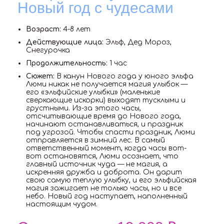
Новый год с чудесами
Возраст:
4-8 лет
Действующие лица:
Эльф, Дед Мороз,
Снегурочка
Продолжительность:
1 час
Сюжет:
В канун Нового года у юного эльфа
Люми никак не получается магия улыбок —
его «эльфийские улыбки» (маленькие
сверкающие искорки) выходят тусклыми и
грустными. Из-за этого часы,
отсчитывающие время до Нового года,
начинают останавливаться, и праздник
под угрозой. Чтобы спасти праздник, Люми
отправляется в зимний лес. В самый
ответственный момент, когда часы вот-
вот остановятся, Люми осознает, что
главный источник чуда — не магия, а
искренняя дружба и доброта. Он дарит
свою самую теплую улыбку, и его эльфийская
магия зажигает не только часы, но и все
небо. Новый год наступает, наполненный
настоящим чудом.