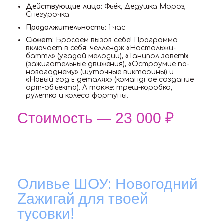
Действующие лица:
Фьёк, Дедушка Мороз,
Снегурочка
Продолжительность:
1 час
Сюжет:
Бросаем вызов себе! Программа
включает в себя: челлендж «Ностальжи-
баттл» (угадай мелодии), «Танцпол зовет!»
(зажигательные движения), «Остроумие по-
новогоднему» (шуточные викторины) и
«Новый год в деталях» (командное создание
арт-объекта). А также: треш-коробка,
рулетка и колесо фортуны.
Стоимость — 23 000 ₽
Оливье ШОУ: Новогодний
Zажигай для твоей
тусовки!