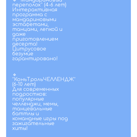
🔹 “Мандариновый
переполох” (4-6 лет)
Интерактивная
программа с
мандариновыми
эстафетами,
танцами, лепкой и
даже
приготовлением
десерта!
Цитрусовое
безумие
гарантировано!
🔹
“КоньТрольЧЕЛЛЕНДЖ”
(6-10 лет)
Для современных
подростков:
популярные
челленджи, мемы,
танцевальные
баттлы и
командные игры под
зажигательные
хиты!