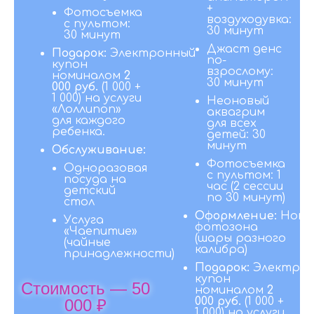
+
Фотосъемка
воздуходувка:
с пультом:
30 минут
30 минут
Джаст денс
Подарок:
Электронный
по-
купон
взрослому:
номиналом
2
30 минут
000 руб.
(1 000 +
1 000) на услуги
Неоновый
«Лоллипоп»
аквагрим
для каждого
для всех
ребенка.
детей: 30
минут
Обслуживание:
Фотосъемка
Одноразовая
с пультом: 1
посуда на
час (2 сессии
детский
по 30 минут)
стол
Оформление:
Ново
Услуга
фотозона
«Чаепитие»
(шары разного
(чайные
калибра)
принадлежности)
Подарок:
Электро
купон
Стоимость — 50
номиналом
2
000 руб.
(1 000 +
000 ₽
1 000) на услуги