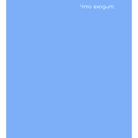
Что входит:
4 часа
аренды зала
Встреча гостей
со снежными
предсказаниями
для каждого
ребенка (30
минут)
Сервировка:
детский
стол -
одноразовая
посуда,
взрослый -
стеклянная
Фотозона в
белоснежном
стиле с
аркой,
дождиком и
праздничной
растяжкой