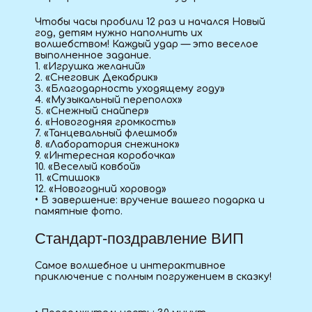
Чтобы часы пробили 12 раз и начался Новый
год, детям нужно наполнить их
волшебством! Каждый удар — это веселое
выполненное задание.
1. «Игрушка желаний»
2. «Снеговик Декабрик»
3. «Благодарность уходящему году»
4. «Музыкальный переполох»
5. «Снежный снайпер»
6. «Новогодняя громкость»
7. «Танцевальный флешмоб»
8. «Лаборатория снежинок»
9. «Интересная коробочка»
10. «Веселый ковбой»
11. «Стишок»
12. «Новогодний хоровод»
• В завершение: вручение вашего подарка и
памятные фото.
Стандарт-поздравление ВИП
Самое волшебное и интерактивное
приключение с полным погружением в сказку!