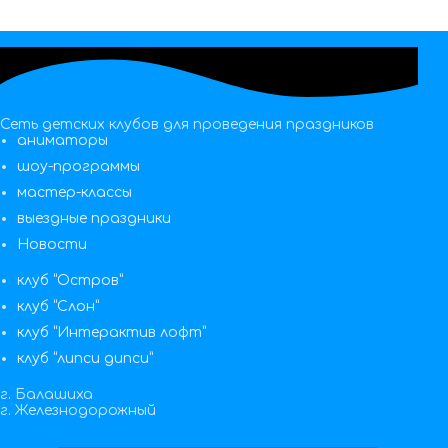
Сеть детских клубов для проведения праздников
аниматоры
шоу-программы
мастер-классы
выездные праздники
Новости
клуб “Остров”
клуб “Слон”
клуб “Интерактив лофт”
клуб “липси дипси”
г. Балашиха
г. Железнодорожный