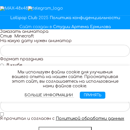
Lollipop Club
2025
Политика конфиденциальности
Сайт создан в
Студии Артема Ермилова
Заказать аниматора
Стив Minecraft
На какую дату нужен аниматор
Формат праздника
В клубе
На дом
Мы используем файлы cookie для улучшения
вашего опыта на нашем сайте. Просматривая
Ваше Имя
этот сайт, вы соглашаетесь на использование
нами файлов cookie.
БОЛЬШЕ ИНФОРМАЦИИ
ПРИНЯТЬ
Ваш телефон
Я прочитал и согласен с
Политикой обработки данных
Заказать аниматора