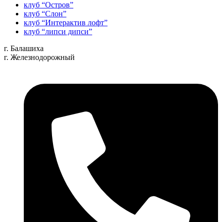
клуб “Остров”
клуб “Слон”
клуб “Интерактив лофт”
клуб “липси дипси”
г. Балашиха
г. Железнодорожный