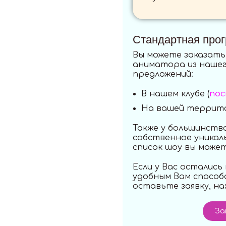
Стандартная про
Вы можете заказать
аниматора из нашег
предложений:
В нашем клубе
(
по
На вашей террито
Также у большинств
собственное уникал
список шоу вы може
Если у Вас остались
удобным Вам способ
оставьте заявку, на
За