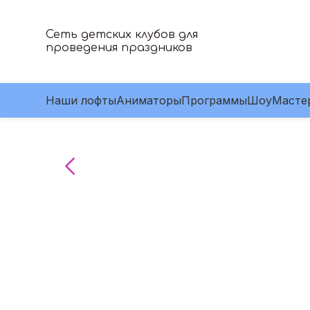
Сеть детских клубов для
проведения праздников
Наши лофты
Аниматоры
Программы
Шоу
Масте