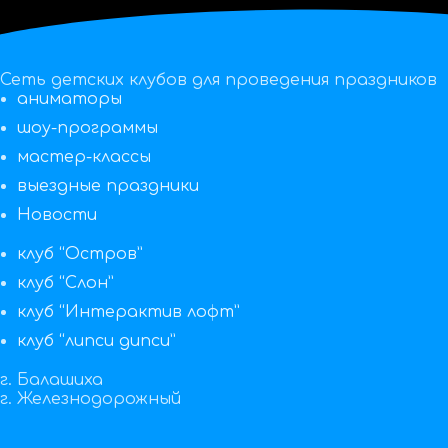
Сеть детских клубов для проведения праздников
аниматоры
шоу-программы
мастер-классы
выездные праздники
Новости
клуб “Остров”
клуб “Слон”
клуб “Интерактив лофт”
клуб “липси дипси”
г. Балашиха
г. Железнодорожный