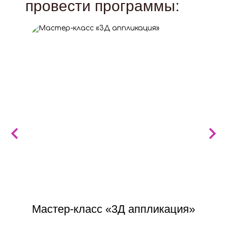
провести программы:
ШАГ
Мастер-класс «3Д аппликация»