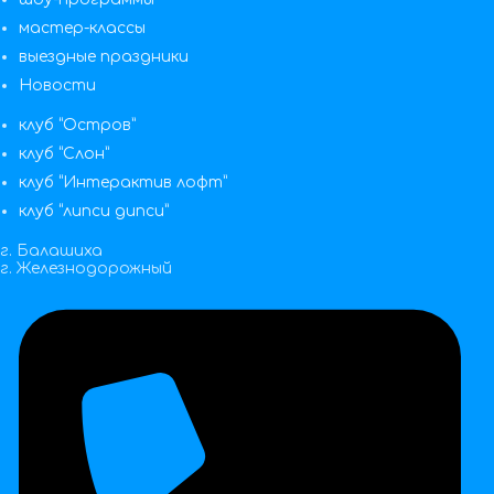
мастер-классы
выездные праздники
Новости
клуб “Остров”
клуб “Слон”
клуб “Интерактив лофт”
клуб “липси дипси”
г. Балашиха
г. Железнодорожный